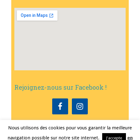
Rejoignez-nous sur Facebook !
Nous utilisons des cookies pour vous garantir la meilleure
Copyright © 2026
•
Mairie de Bouxwiller
• Conception
Erwann FEST
•
navigation possible sur notre site internet.
en
J'accepte
Mentions légales