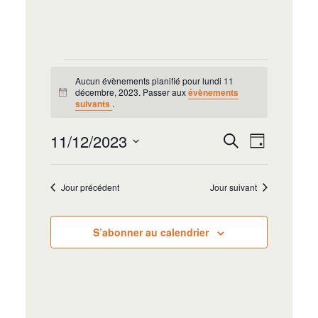
Aucun évènements planifié pour lundi 11
décembre, 2023. Passer aux
évènements
Notice
suivants
.
Recherche
Navigat
11/12/2023
Recherche
Jour
de
et
Sélectionnez
vues
navigation
une
Évènem
Jour précédent
Jour suivant
date.
de
vues
S’abonner au calendrier
Évènement