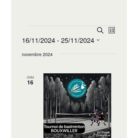
Recherche
Navigat
Recherche
Liste
de
et
16/11/2024
 - 
25/11/2024
vues
navigation
Sélectionnez
Évènem
de
novembre 2024
une
date.
vues
Évènement
SAM
16