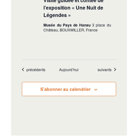
Visite guidée et contée de
l’exposition « Une Nuit de
Légendes »
Musée du Pays de Hanau
3 place du
Château, BOUXWILLER, France
Évènements
Évènements
précédents
Aujourd’hui
suivants
S’abonner au calendrier