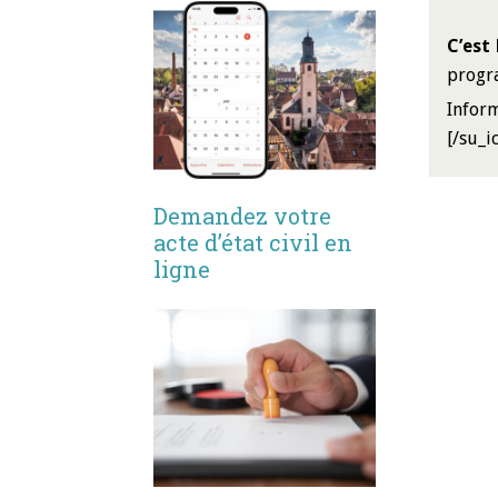
C’est
progra
Infor
[/su_i
Demandez votre
acte d’état civil en
ligne