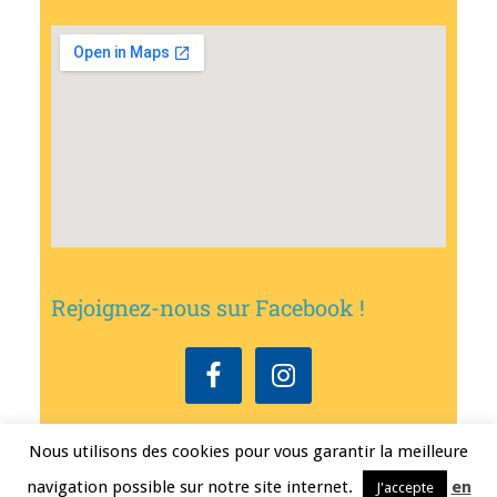
Rejoignez-nous sur Facebook !
Nous utilisons des cookies pour vous garantir la meilleure
Copyright © 2026
•
Mairie de Bouxwiller
• Conception
Erwann FEST
•
navigation possible sur notre site internet.
en
J'accepte
Mentions légales