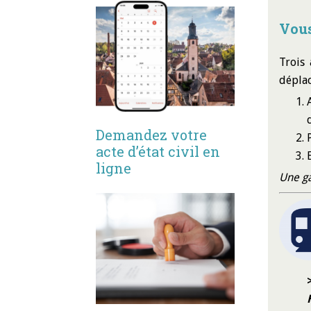
Vous
Trois
déplac
Demandez votre
acte d’état civil en
ligne
Une ga