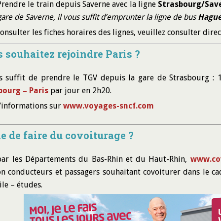
Prendre le train depuis Saverne avec la ligne
Strasbourg/Sav
gare de Saverne, il vous suffit d’emprunter la ligne de bus
Hague
onsulter les fiches horaires des lignes, veuillez consulter dire
 souhaitez rejoindre
Paris ?
s suffit de prendre le TGV depuis la gare de Strasbourg : 1
bourg – Paris
par jour en 2h20.
’informations sur
www.voyages-sncf.com
e de faire du covoiturage ?
par les Départements du Bas-Rhin et du Haut-Rhin,
www.cov
on conducteurs et passagers souhaitant covoiturer dans le cad
le – études.