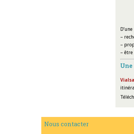
D’une 
– rech
– prop
– être
Une 
Vials
itinér
Téléch
Nous contacter