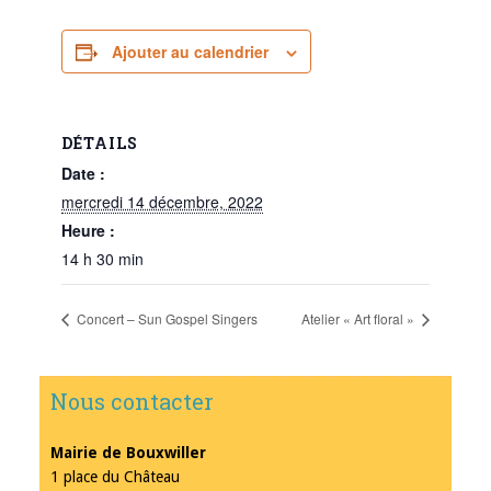
Ajouter au calendrier
DÉTAILS
Date :
mercredi 14 décembre, 2022
Heure :
14 h 30 min
Concert – Sun Gospel Singers
Atelier « Art floral »
Nous contacter
Mairie de Bouxwiller
1 place du Château