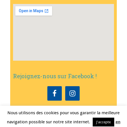
Rejoignez-nous sur Facebook !
Nous utilisons des cookies pour vous garantir la meilleure
Copyright © 2026
•
Mairie de Bouxwiller
• Conception
Erwann FEST
•
navigation possible sur notre site internet.
en
J'accepte
Mentions légales