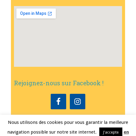
Rejoignez-nous sur Facebook !
Nous utilisons des cookies pour vous garantir la meilleure
Copyright © 2026
•
Mairie de Bouxwiller
• Conception
Erwann FEST
•
navigation possible sur notre site internet.
en
J'accepte
Mentions légales