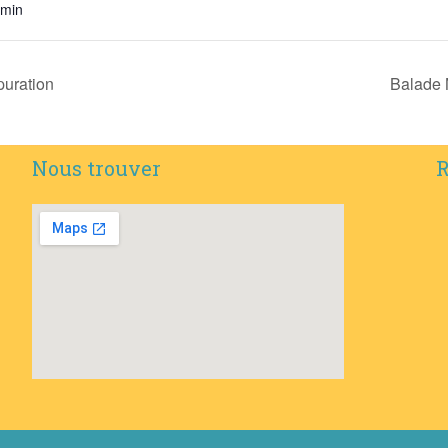
 min
puration
Balade N
Nous trouver
R