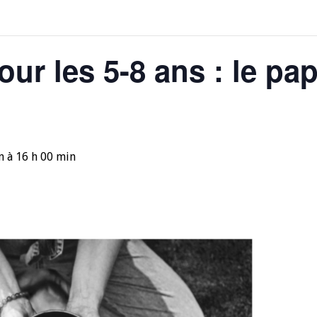
our les 5-8 ans : le pa
n
à
16 h 00 min