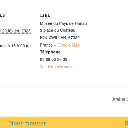
LS
LIEU
Musée du Pays de Hanau
3 place du Château
 22 février, 2023
BOUXWILLER
,
67330
France
+ Google Map
 min à 16 h 00 min
Téléphone
03 88 00 38 39
Voir Lieu site web
Atelier 
Nous trouver
R