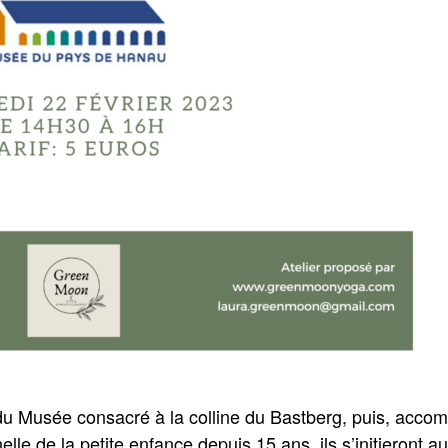
 du Musée consacré à la colline du Bastberg, puis, acc
lle de la petite enfance depuis 15 ans, ils s’initieront a