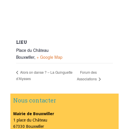
LIEU
Place du Château
Bouxwiller
,
+ Google Map
Forum des
Alors on danse ? – La Guinguette
d’Alysses
Associations
Nous contacter
Mairie de Bouxwiller
1 place du Château
67330 Bouxwiller