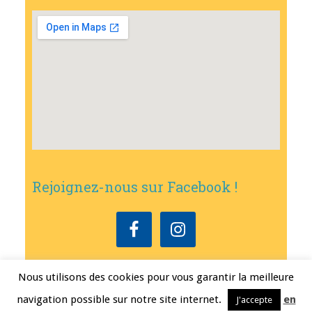
Rejoignez-nous sur Facebook !
Nous utilisons des cookies pour vous garantir la meilleure
Copyright © 2026
•
Mairie de Bouxwiller
• Conception
Erwann FEST
•
navigation possible sur notre site internet.
en
J'accepte
Mentions légales