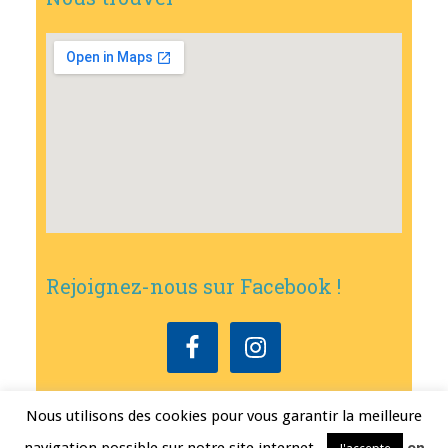
Rejoignez-nous sur Facebook !
Nous utilisons des cookies pour vous garantir la meilleure
Copyright © 2026
•
Mairie de Bouxwiller
• Conception
Erwann FEST
•
Mentions légales