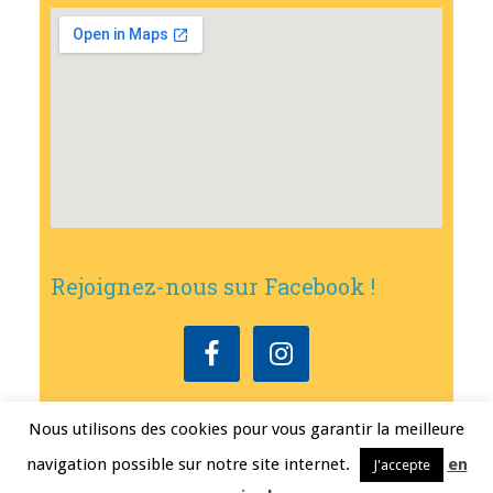
Rejoignez-nous sur Facebook !
Nous utilisons des cookies pour vous garantir la meilleure
Copyright © 2026
•
Mairie de Bouxwiller
• Conception
Erwann FEST
•
navigation possible sur notre site internet.
en
J'accepte
Mentions légales