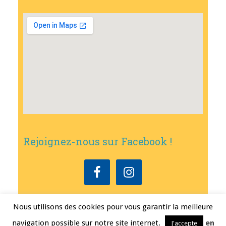
Rejoignez-nous sur Facebook !
Nous utilisons des cookies pour vous garantir la meilleure
Copyright © 2026
•
Mairie de Bouxwiller
• Conception
Erwann FEST
•
navigation possible sur notre site internet.
en
J'accepte
Mentions légales