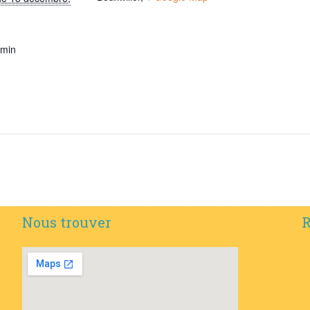
 min
Nous trouver
R