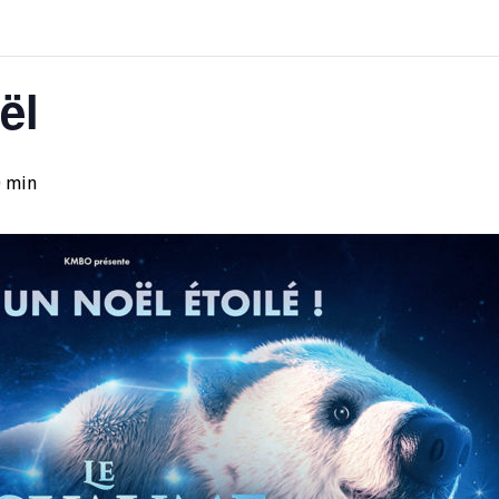
ël
0 min