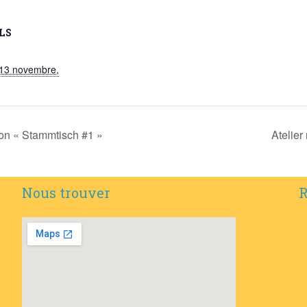
LS
13 novembre,
ion « Stammtisch #1 »
Atelier
Nous trouver
R