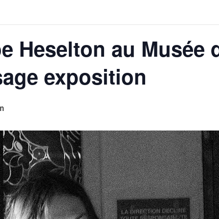
oe Heselton au Musée 
sage exposition
in