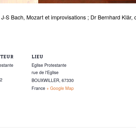
-S Bach, Mozart et improvisations ; Dr Bernhard Klär, 
ATEUR
LIEU
estante
Eglise Protestante
rue de l'Eglise
32
BOUXWILLER
,
67330
France
+ Google Map