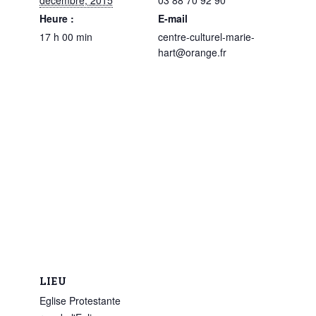
décembre, 2015
03 88 70 92 90
Heure :
E-mail
17 h 00 min
centre-culturel-marie-
hart@orange.fr
LIEU
Eglise Protestante