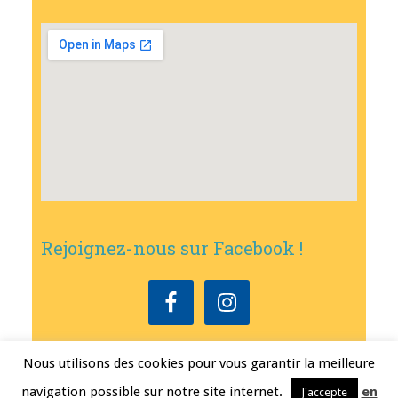
Rejoignez-nous sur Facebook !
Nous utilisons des cookies pour vous garantir la meilleure
Copyright © 2026
•
Mairie de Bouxwiller
• Conception
Erwann FEST
•
navigation possible sur notre site internet.
en
J'accepte
Mentions légales