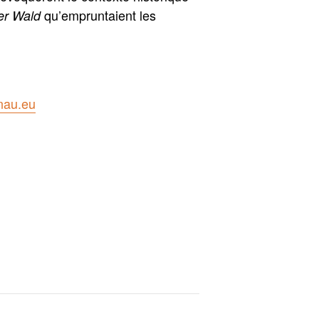
qu’empruntaient les
er Wald
nau.eu