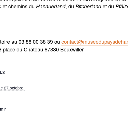
rs et chemins du
, du
et du
Hanauerland
Bitcherland
Pfälz
atoire au 03 88 00 38 39 ou
contact@museedupaysdeha
3 place du Château 67330 Bouxwiller
LS
e 27 octobre,
 min