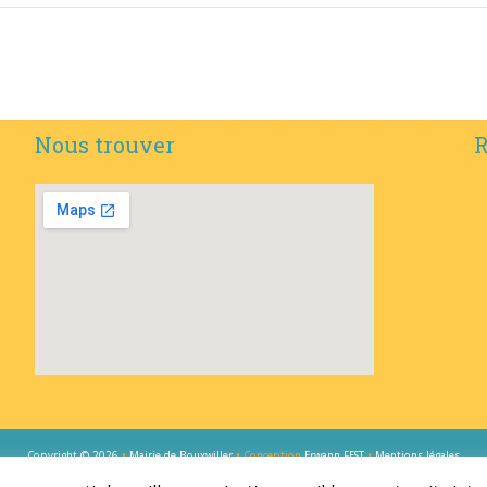
Nous trouver
R
Copyright © 2026
•
Mairie de Bouxwiller
• Conception
Erwann FEST
•
Mentions légales