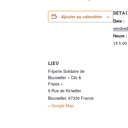
DÉTAI
Ajouter au calendrier
Date :
vendredi
Heure :
15 h 00
LIEU
Friperie Solidaire de
Bouxwiller « Clic &
Fripes »
9 Rue de Kirrwiller
Bouxwiller
,
67330
France
+ Google Map