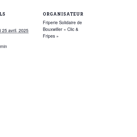
LS
ORGANISATEUR
Friperie Solidaire de
Bouxwiller « Clic &
 25 avril, 2025
Fripes »
 min