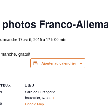
e photos Franco-Allem
à
dimanche 17 avril, 2016 à 17 h 00 min
imanche, gratuit
Ajouter au calendrier
ATEUR
LIEU
el
Salle de l’Orangerie
bouxwiller
,
67330
+
90
Google Map