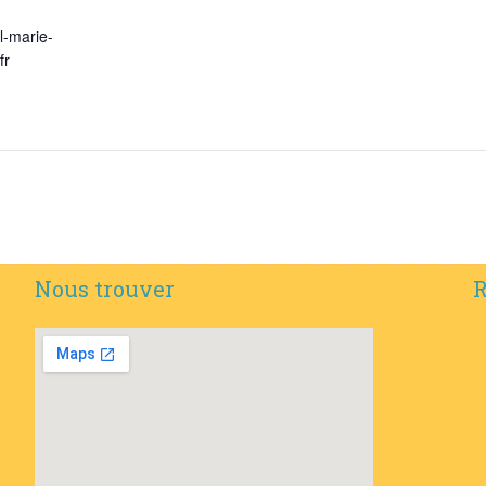
l-marie-
fr
Nous trouver
R