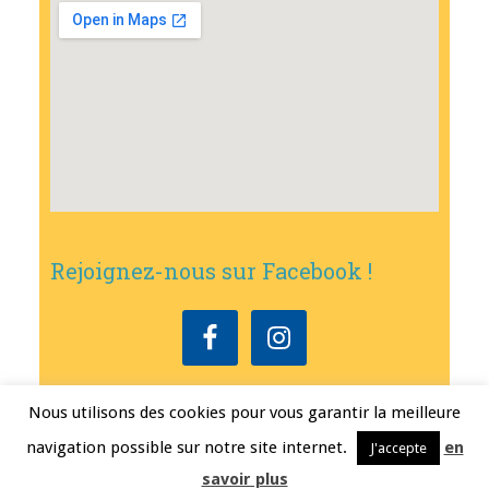
Rejoignez-nous sur Facebook !
Nous utilisons des cookies pour vous garantir la meilleure
Copyright © 2026
•
Mairie de Bouxwiller
• Conception
Erwann FEST
•
navigation possible sur notre site internet.
en
J'accepte
Mentions légales
savoir plus