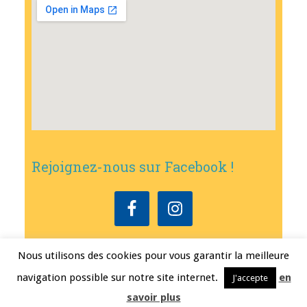
Rejoignez-nous sur Facebook !
Nous utilisons des cookies pour vous garantir la meilleure
Copyright © 2026
•
Mairie de Bouxwiller
• Conception
Erwann FEST
•
navigation possible sur notre site internet.
en
J'accepte
Mentions légales
savoir plus