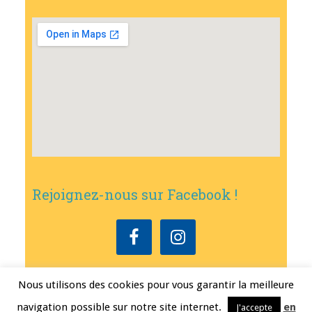
Rejoignez-nous sur Facebook !
Nous utilisons des cookies pour vous garantir la meilleure
Copyright © 2026
•
Mairie de Bouxwiller
• Conception
Erwann FEST
•
navigation possible sur notre site internet.
en
J'accepte
Mentions légales