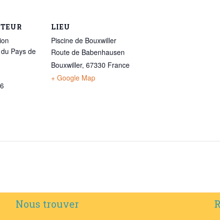
ATEUR
LIEU
ion
Piscine de Bouxwiller
 du Pays de
Route de Babenhausen
Bouxwiller
,
67330
France
+ Google Map
86
Nous trouver
R