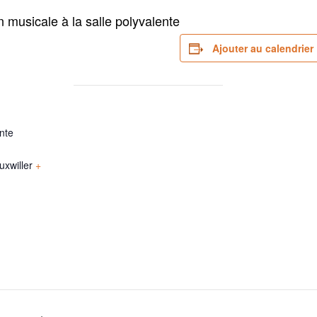
n musicale à la salle polyvalente
Ajouter au calendrier
ente
xwiller
+