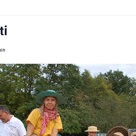
ti
min