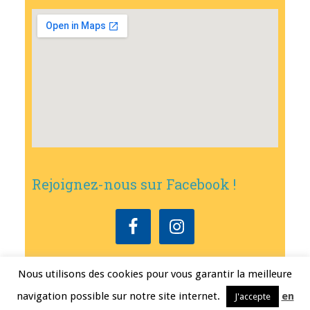
Rejoignez-nous sur Facebook !
Nous utilisons des cookies pour vous garantir la meilleure
Copyright © 2026
•
Mairie de Bouxwiller
• Conception
Erwann FEST
•
navigation possible sur notre site internet.
en
J'accepte
Mentions légales