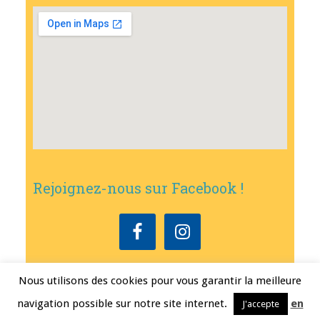
Rejoignez-nous sur Facebook !
Nous utilisons des cookies pour vous garantir la meilleure
Copyright © 2026
•
Mairie de Bouxwiller
• Conception
Erwann FEST
•
navigation possible sur notre site internet.
en
J'accepte
Mentions légales