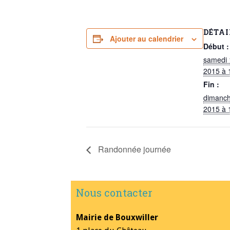
DÉTAI
Ajouter au calendrier
Début :
samedi 
2015 à 
Fin :
dimanch
2015 à 
Randonnée journée
Nous contacter
Mairie de Bouxwiller