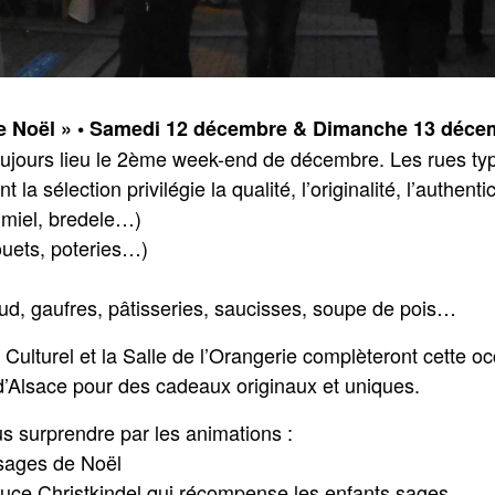
de Noël » • Samedi 12 décembre & Dimanche 13 déce
oujours lieu le 2ème week-end de décembre. Les rues typ
a sélection privilégie la qualité, l’originalité, l’authentic
, miel, bredele…)
ouets, poteries…)
haud, gaufres, pâtisseries, saucisses, soupe de pois…
Culturel et la Salle de l’Orangerie complèteront cette o
 d’Alsace pour des cadeaux originaux et uniques.
s surprendre par les animations :
ssages de Noël
uce Christkindel qui récompense les enfants sages