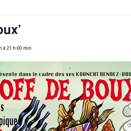
oux’
n
à
21 h 00 min