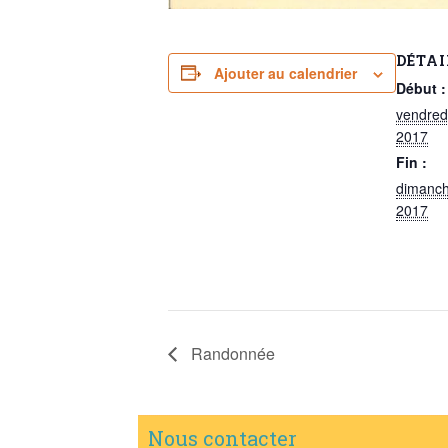
DÉTAI
Ajouter au calendrier
Début :
vendred
2017
Fin :
dimanch
2017
Randonnée
Nous contacter