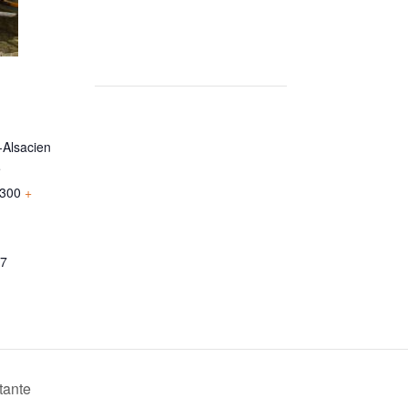
Alsacien
e
300
+
17
tante