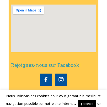
Rejoignez-nous sur Facebook !
Nous utilisons des cookies pour vous garantir la meilleure
Copyright © 2026
•
Mairie de Bouxwiller
• Conception
Erwann FEST
•
navigation possible sur notre site internet.
en
J'accepte
Mentions légales