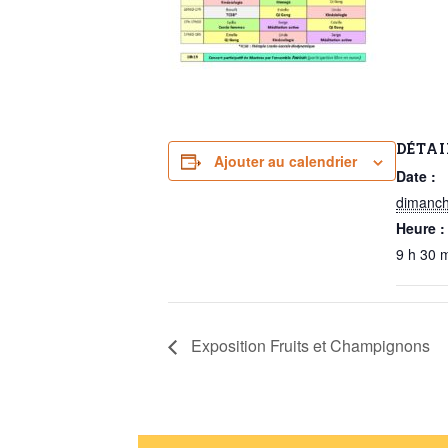
DÉTAI
Ajouter au calendrier
Date :
dimanch
Heure :
9 h 30 
Exposition Fruits et Champignons