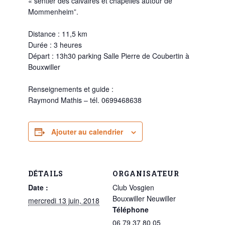
« sentier des calvaires et chapelles autour de
Mommenheim”.
Distance : 11,5 km
Durée : 3 heures
Départ : 13h30 parking Salle Pierre de Coubertin à
Bouxwiller
Renseignements et guide :
Raymond Mathis – tél. 0699468638
Ajouter au calendrier
DÉTAILS
ORGANISATEUR
Date :
Club Vosgien
Bouxwiller Neuwiller
mercredi 13 juin, 2018
Téléphone
06 79 37 80 05