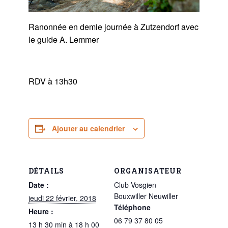
Ranonnée en demie journée à Zutzendorf avec
le guide A. Lemmer
RDV à 13h30
Ajouter au calendrier
DÉTAILS
ORGANISATEUR
Date :
Club Vosgien
Bouxwiller Neuwiller
jeudi 22 février, 2018
Téléphone
Heure :
06 79 37 80 05
13 h 30 min à 18 h 00