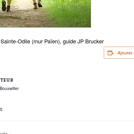
ainte-Odile (mur Païen), guide JP Brucker
Ajouter 
ATEUR
Bouxwiller
05
itz »