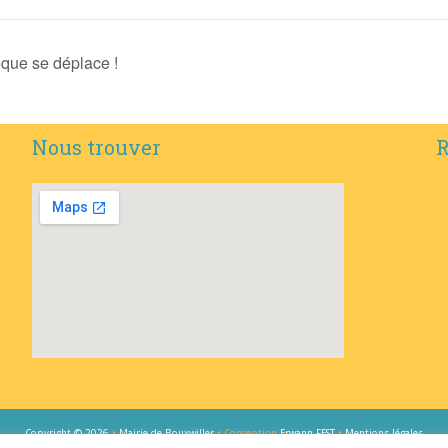
que se déplace !
Nous trouver
R
Copyright © 2026
•
Mairie de Bouxwiller
• Conception
Erwann FEST
•
Mentions légales