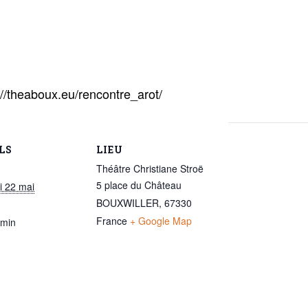
://theaboux.eu/rencontre_arot/
LS
LIEU
Théâtre Christiane Stroë
5 place du Château
i 22 mai
BOUXWILLER
,
67330
France
+ Google Map
 min