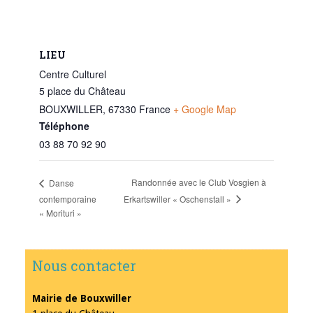
LIEU
Centre Culturel
5 place du Château
BOUXWILLER
,
67330
France
+ Google Map
Téléphone
03 88 70 92 90
Randonnée avec le Club Vosgien à
Danse
Erkartswiller « Oschenstall »
contemporaine
« Morituri »
Nous contacter
Mairie de Bouxwiller