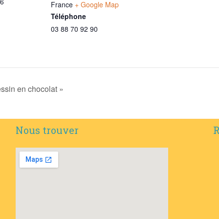
06
France
+ Google Map
Téléphone
03 88 70 92 90
essin en chocolat »
Nous trouver
R