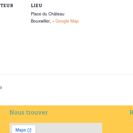
ATEUR
LIEU
Place du Château
Bouxwiller
,
+ Google Map
e
Nous trouver
R