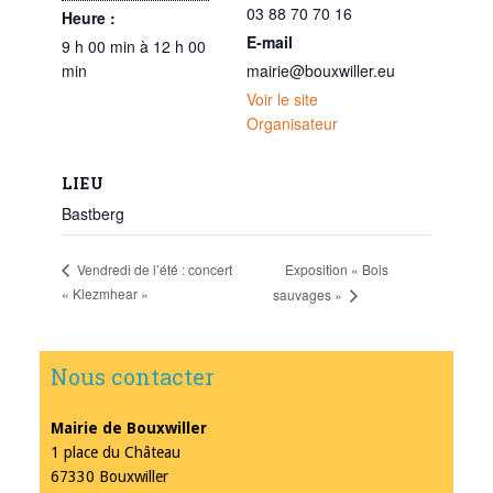
03 88 70 70 16
Heure :
E-mail
9 h 00 min à 12 h 00
min
mairie@bouxwiller.eu
Voir le site
Organisateur
LIEU
Bastberg
Exposition « Bois
Vendredi de l’été : concert
« Klezmhear »
sauvages »
Nous contacter
Mairie de Bouxwiller
1 place du Château
67330 Bouxwiller