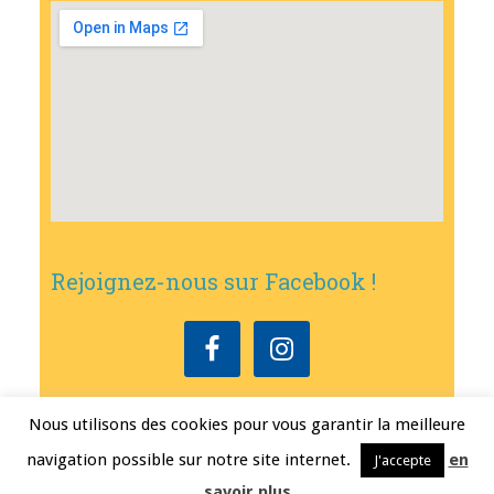
Rejoignez-nous sur Facebook !
Nous utilisons des cookies pour vous garantir la meilleure
Copyright © 2026
•
Mairie de Bouxwiller
• Conception
Erwann FEST
•
navigation possible sur notre site internet.
en
J'accepte
Mentions légales
savoir plus