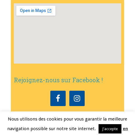
Rejoignez-nous sur Facebook !
Nous utilisons des cookies pour vous garantir la meilleure
Copyright © 2026
•
Mairie de Bouxwiller
• Conception
Erwann FEST
•
navigation possible sur notre site internet.
en
J'accepte
Mentions légales