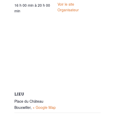
Voir le site
16 h 00 min à 20 h 00
Organisateur
min
LIEU
Place du Château
Bouxwiller
,
+ Google Map