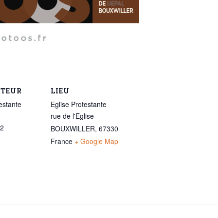
ATEUR
LIEU
estante
Eglise Protestante
rue de l'Eglise
32
BOUXWILLER
,
67330
France
+ Google Map