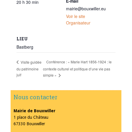
E-mail
20 h 30 min
mairie@bouxwiller.eu
Voir le site
Organisateur
LIEU
Bastberg
Conférence : « Marie Hart 1856-1924 : le
Visite guidée
du patrimoine
contexte culturel et politique d’une vie pas
juif
simple »
Nous contacter
Mairie de Bouxwiller
1 place du Château
67330 Bouxwiller