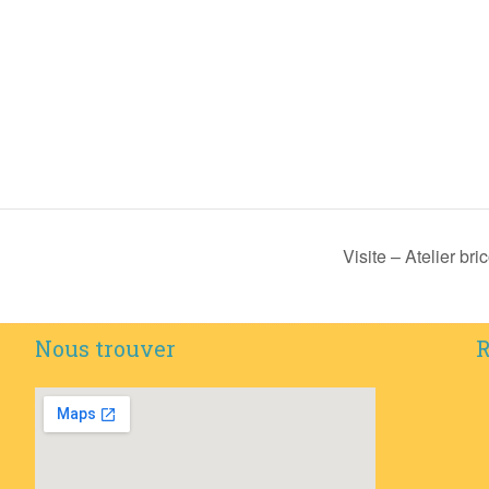
Visite – Atelier br
Nous trouver
R