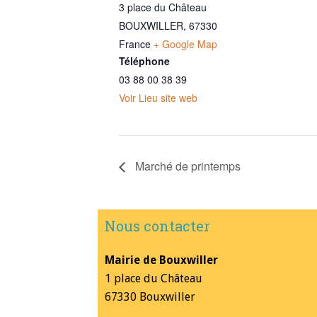
3 place du Château
BOUXWILLER
,
67330
France
+ Google Map
Téléphone
03 88 00 38 39
Voir Lieu site web
Marché de printemps
Nous contacter
Mairie de Bouxwiller
1 place du Château
67330 Bouxwiller