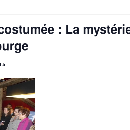
 costumée : La mystéri
burge
4.5